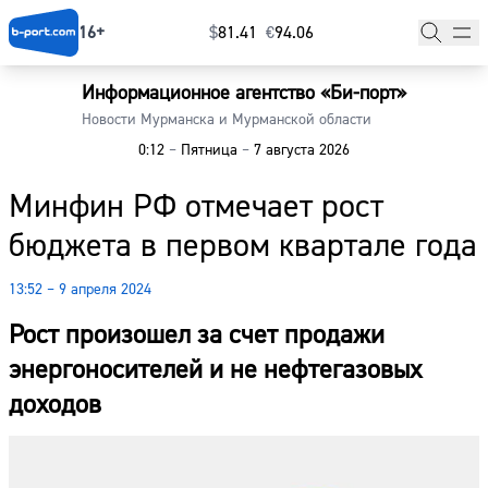
16+
$
⁠81.41
€
⁠94.06
Информационное агентство «Би-порт»
Главная
Новости Мурманска и Мурманской области
0:12
–
Пятница
–
7 августа 2026
Новости
Минфин РФ отмечает рост
Наши гости
бюджета в первом квартале года
Фоторепортажи
13:52 – 9 апреля 2024
Погода
Рост произошел за счет продажи
Курсы валют
энергоносителей и не нефтегазовых
доходов