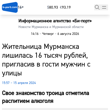
16+
$
⁠80.93
€
⁠93.19
Информационное агентство «Би-порт»
Главная
Новости Мурманска и Мурманской области
14:16
–
Четверг
–
6 августа 2026
Новости
Жительница Мурманска
Наши гости
лишилась 16 тысяч рублей,
Фоторепортажи
пригласив в гости мужчин с
Погода
улицы
Курсы валют
15:57 – 15 апреля 2024
Свое знакомство троица отметила
распитием алкоголя