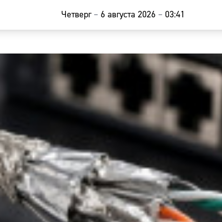
Четверг
–
6 августа 2026
–
03:41
Главная
Новости
Наши гости
Фоторепор
Погода
Курсы валю