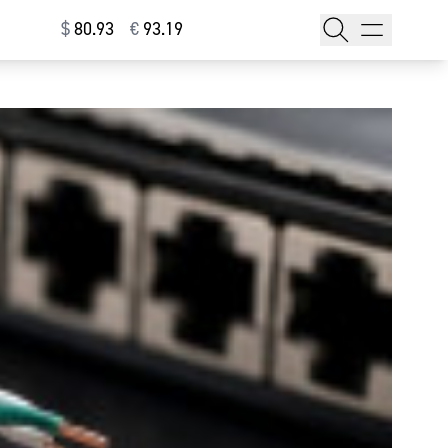
$
⁠80.93
€
⁠93.19
тажи
т