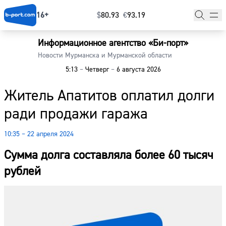
16+
$
⁠80.93
€
⁠93.19
Информационное агентство «Би-порт»
Главная
Новости Мурманска и Мурманской области
5:13
–
Четверг
–
6 августа 2026
Новости
Житель Апатитов оплатил долги
Наши гости
ради продажи гаража
Фоторепортажи
10:35 – 22 апреля 2024
Погода
Сумма долга составляла более 60 тысяч
Курсы валют
рублей