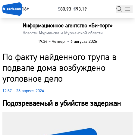
16+
$
⁠80.93
€
⁠93.19
Информационное агентство «Би-порт»
Главная
Новости Мурманска и Мурманской области
19:34
–
Четверг
–
6 августа 2026
Новости
По факту найденного трупа в
Наши гости
подвале дома возбуждено
Фоторепортажи
уголовное дело
Погода
12:37 – 23 апреля 2024
Курсы валют
Подозреваемый в убийстве задержан