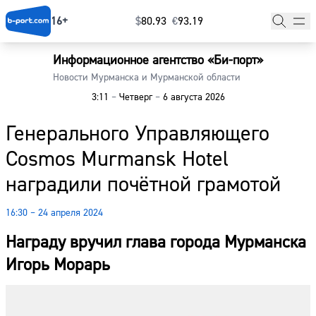
16+
$
⁠80.93
€
⁠93.19
Информационное агентство «Би-порт»
Главная
Новости Мурманска и Мурманской области
3:11
–
Четверг
–
6 августа 2026
Новости
Генерального Управляющего
Наши гости
Cosmos Murmansk Hotel
Фоторепортажи
наградили почётной грамотой
Погода
16:30 – 24 апреля 2024
Курсы валют
Награду вручил глава города Мурманска
Игорь Морарь