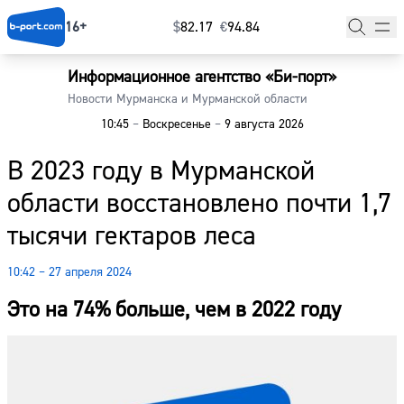
16+
$
⁠82.17
€
⁠94.84
Информационное агентство «Би-порт»
Главная
Новости Мурманска и Мурманской области
10:45
–
Воскресенье
–
9 августа 2026
Новости
В 2023 году в Мурманской
Наши гости
области восстановлено почти 1,7
Фоторепортажи
тысячи гектаров леса
Погода
10:42 – 27 апреля 2024
Курсы валют
Это на 74% больше, чем в 2022 году