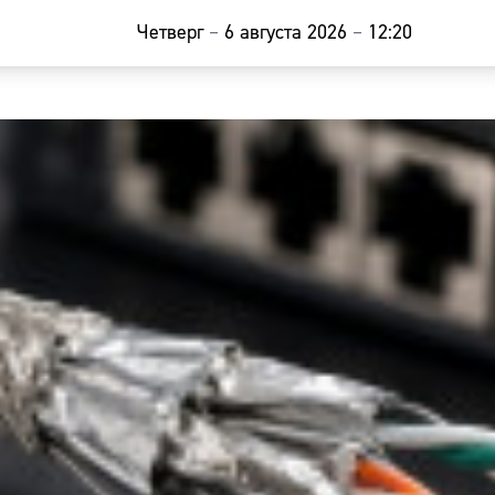
Четверг
–
6 августа 2026
–
12:20
Главная
Новости
Наши гости
Фоторепор
Погода
Курсы валю