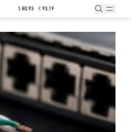
$
⁠80.93
€
⁠93.19
тажи
т