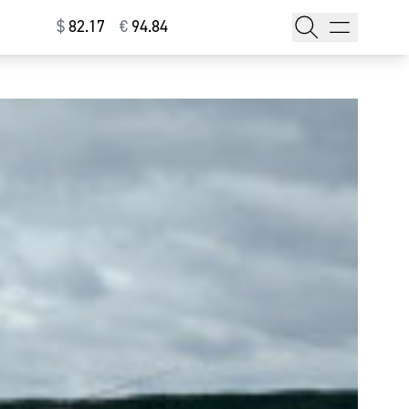
$
⁠82.17
€
⁠94.84
тажи
т