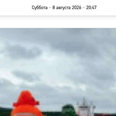
Суббота
–
8 августа 2026
–
20:47
Главная
Новости
Наши гости
Фоторепор
Погода
Курсы валю