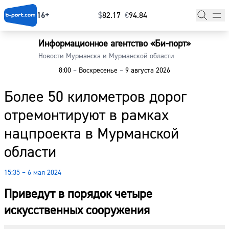
16+
$
⁠82.17
€
⁠94.84
Информационное агентство «Би-порт»
Главная
Новости Мурманска и Мурманской области
8:00
–
Воскресенье
–
9 августа 2026
Новости
Более 50 километров дорог
Наши гости
отремонтируют в рамках
Фоторепортажи
нацпроекта в Мурманской
Погода
области
Курсы валют
15:35 – 6 мая 2024
Приведут в порядок четыре
искусственных сооружения