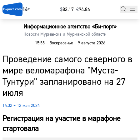
16+
$
⁠82.17
€
⁠94.84
Информационное агентство «Би-порт»
Главная
Новости Мурманска и Мурманской области
15:55
–
Воскресенье
–
9 августа 2026
Новости
Проведение самого северного в
Наши гости
мире веломарафона "Муста-
Фоторепортажи
Тунтури" запланировано на 27
Погода
июля
Курсы валют
14:32 – 12 мая 2024
Регистрация на участие в марафоне
стартовала