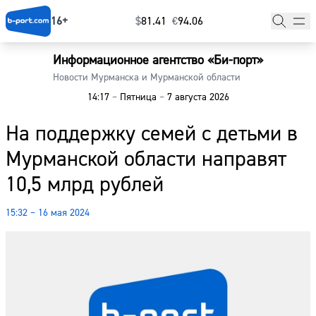
16+
$
⁠81.41
€
⁠94.06
Информационное агентство «Би-порт»
Главная
Новости Мурманска и Мурманской области
14:17
–
Пятница
–
7 августа 2026
Новости
На поддержку семей с детьми в
Наши гости
Мурманской области направят
Фоторепортажи
10,5 млрд рублей
Погода
15:32 – 16 мая 2024
Курсы валют