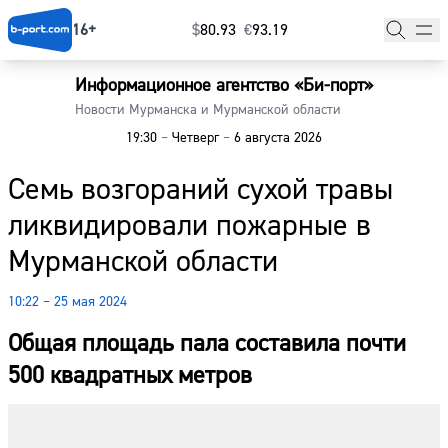
16+
$
⁠80.93
€
⁠93.19
Информационное агентство «Би-порт»
Главная
Новости Мурманска и Мурманской области
19:30
–
Четверг
–
6 августа 2026
Новости
Семь возгораний сухой травы
Наши гости
ликвидировали пожарные в
Фоторепортажи
Мурманской области
Погода
10:22 – 25 мая 2024
Курсы валют
Общая площадь пала составила почти
500 квадратных метров