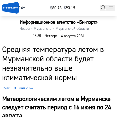
16+
$
⁠80.93
€
⁠93.19
Информационное агентство «Би-порт»
Главная
Новости Мурманска и Мурманской области
16:35
–
Четверг
–
6 августа 2026
Новости
Средняя температура летом в
Наши гости
Мурманской области будет
Фоторепортажи
незначительно выше
Погода
климатической нормы
Курсы валют
15:48 – 31 мая 2024
Метеорологическим летом в Мурманске
следует считать период с 16 июня по 24
августа