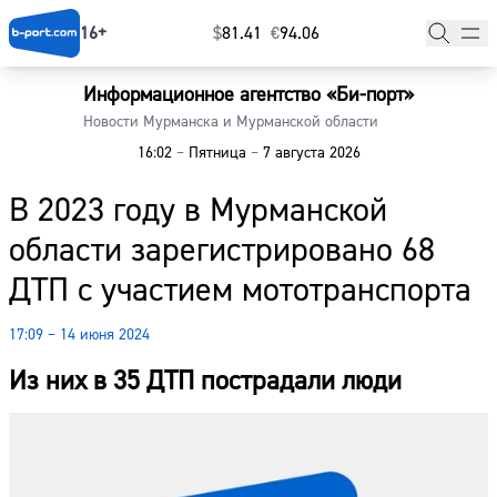
16+
$
⁠81.41
€
⁠94.06
Информационное агентство «Би-порт»
Главная
Новости Мурманска и Мурманской области
16:02
–
Пятница
–
7 августа 2026
Новости
В 2023 году в Мурманской
Наши гости
области зарегистрировано 68
Фоторепортажи
ДТП с участием мототранспорта
Погода
17:09 – 14 июня 2024
Курсы валют
Из них в 35 ДТП пострадали люди