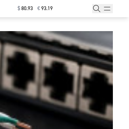
$
⁠80.93
€
⁠93.19
тажи
т