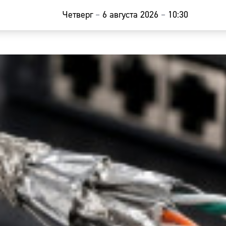
Четверг
–
6 августа 2026
–
10:30
Главная
Новости
Наши гости
Фоторепор
Погода
Курсы валю