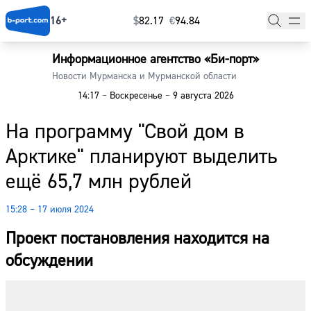
16+
$
⁠82.17
€
⁠94.84
Информационное агентство «Би-порт»
Главная
Новости Мурманска и Мурманской области
14:17
–
Воскресенье
–
9 августа 2026
Новости
На программу "Свой дом в
Наши гости
Арктике" планируют выделить
Фоторепортажи
ещё 65,7 млн рублей
Погода
15:28 – 17 июля 2024
Курсы валют
Проект постановления находится на
обсуждении