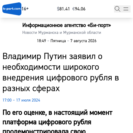
16+
$
⁠81.41
€
⁠94.06
Информационное агентство «Би-порт»
Главная
Новости Мурманска и Мурманской области
18:49
–
Пятница
–
7 августа 2026
Новости
Владимир Путин заявил о
Наши гости
необходимости широкого
Фоторепортажи
внедрения цифрового рубля в
Погода
разных сферах
Курсы валют
17:00 – 17 июля 2024
По его оценке, в настоящий момент
платформа цифрового рубля
продемонстрировала свою