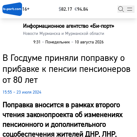
16+
$
⁠82.17
€
⁠94.84
Информационное агентство «Би-порт»
Главная
Новости Мурманска и Мурманской области
9:31
–
Понедельник
–
10 августа 2026
Новости
В Госдуме приняли поправку о
Наши гости
прибавке к пенсии пенсионеров
Фоторепортажи
от 80 лет
Погода
15:55 – 23 июля 2024
Курсы валют
Поправка вносится в рамках второго
чтения законопроекта об изменениях
пенсионного и дополнительного
соцобеспечения жителей ДНР, ЛНР,