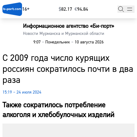
16+
$
⁠82.17
€
⁠94.84
Информационное агентство «Би-порт»
Главная
Новости Мурманска и Мурманской области
9:07
–
Понедельник
–
10 августа 2026
Новости
С 2009 года число курящих
Наши гости
россиян сократилось почти в два
Фоторепортажи
раза
Погода
15:19 – 24 июля 2024
Курсы валют
Также сократилось потребление
алкоголя и хлебобулочных изделий