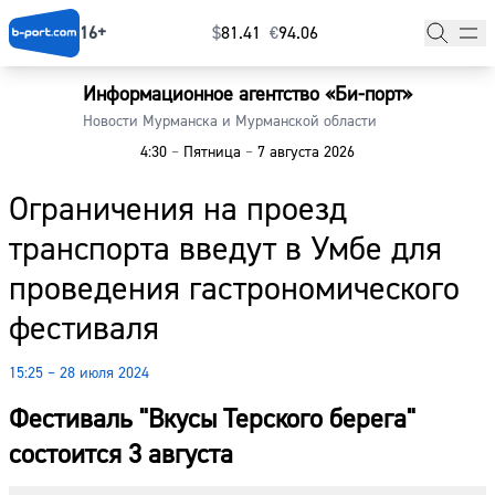
16+
$
⁠81.41
€
⁠94.06
Информационное агентство «Би-порт»
Главная
Новости Мурманска и Мурманской области
4:30
–
Пятница
–
7 августа 2026
Новости
Ограничения на проезд
Наши гости
транспорта введут в Умбе для
Фоторепортажи
проведения гастрономического
Погода
фестиваля
Курсы валют
15:25 – 28 июля 2024
Фестиваль "Вкусы Терского берега"
состоится 3 августа