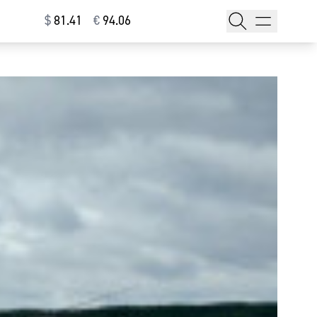
$
⁠81.41
€
⁠94.06
тажи
т