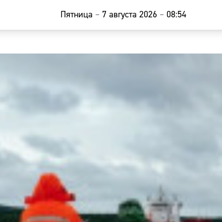
Пятница
–
7 августа 2026
–
08:54
Главная
Новости
Наши гости
Фоторепор
Погода
Курсы валю