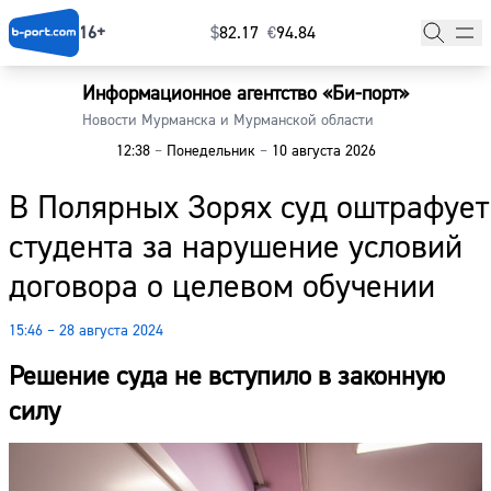
16+
$
⁠82.17
€
⁠94.84
Информационное агентство «Би-порт»
Главная
Новости Мурманска и Мурманской области
12:38
–
Понедельник
–
10 августа 2026
Новости
В Полярных Зорях суд оштрафует
Наши гости
студента за нарушение условий
Фоторепортажи
договора о целевом обучении
Погода
15:46 – 28 августа 2024
Курсы валют
Решение суда не вступило в законную
силу