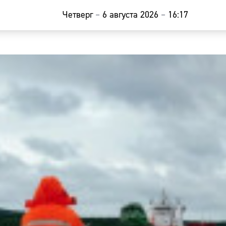
Четверг
–
6 августа 2026
–
16:17
Главная
Новости
Наши гости
Фоторепор
Погода
Курсы валю