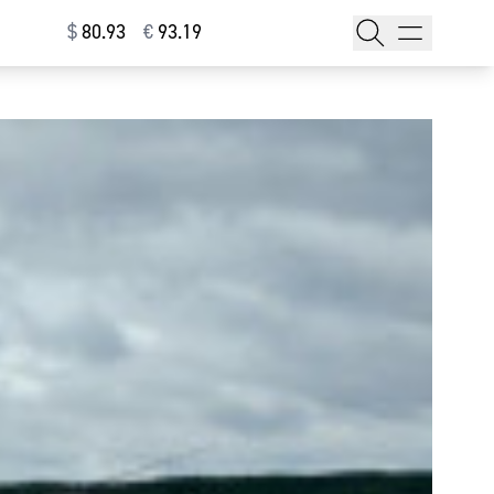
$
⁠80.93
€
⁠93.19
тажи
т