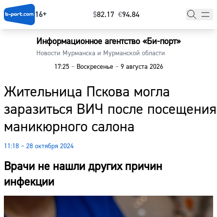
16+
$
⁠82.17
€
⁠94.84
Информационное агентство «Би-порт»
Главная
Новости Мурманска и Мурманской области
17:25
–
Воскресенье
–
9 августа 2026
Новости
Жительница Пскова могла
Наши гости
заразиться ВИЧ после посещения
Фоторепортажи
маникюрного салона
Погода
11:18 – 28 октября 2024
Курсы валют
Врачи не нашли других причин
инфекции