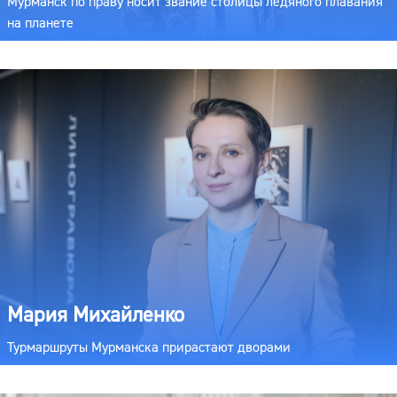
Мурманск по праву носит звание столицы ледяного плавания
на планете
Мария Михайленко
Турмаршруты Мурманска прирастают дворами