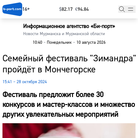
16+
$
⁠82.17
€
⁠94.84
Информационное агентство «Би-порт»
Главная
Новости Мурманска и Мурманской области
10:40
–
Понедельник
–
10 августа 2026
Новости
Семейный фестиваль "Зимандра"
Наши гости
пройдёт в Мончегорске
Фоторепортажи
15:41 – 28 октября 2024
Погода
Фестиваль предложит более 30
Курсы валют
конкурсов и мастер-классов и множество
других увлекательных мероприятий