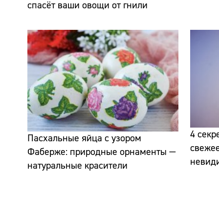
спасёт ваши овощи от гнили
4 секр
Пасхальные яйца с узором
свежее
Фаберже: природные орнаменты —
невид
натуральные красители