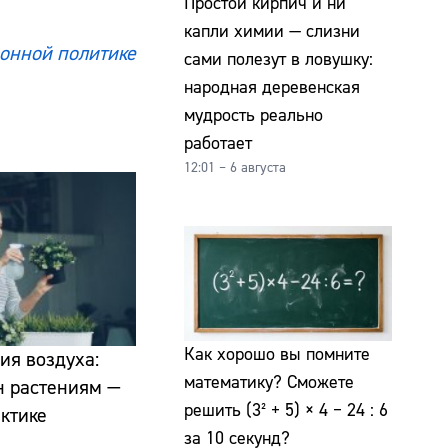
Простой кирпич и ни
капли химии — слизни
онной политике
сами полезут в ловушку:
народная деревенская
мудрость реально
работает
12:01 – 6 августа
Как хорошо вы помните
ия воздуха:
математику? Сможете
н растениям —
решить (3² + 5) × 4 − 24 : 6
ктике
за 10 секунд?