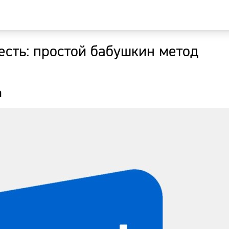
есть: простой бабушкин метод
Главная
Новости
а
Наши гости
Фоторепор
Погода
Курсы валю