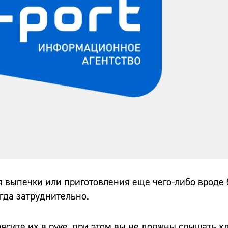
я выпечки или приготовления еще чего-либо вроде 
гда затруднительно.
рясите их в руке, при этом вы не должны слышать 