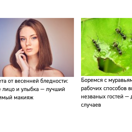
Сайт:
Адрес:
Боремся с муравьям
ета от весенней бледности:
Телефон:
рабочих способов 
 лицо и улыбка — лучший
незваных гостей — 
имый макияж
случаев