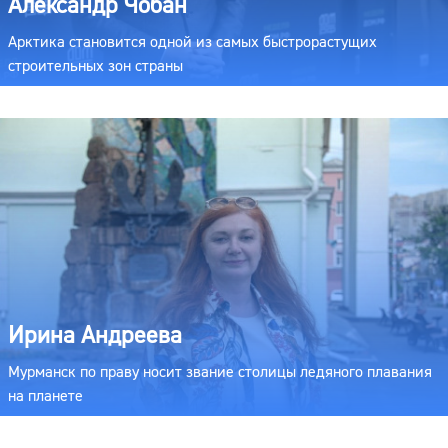
Александр Чобан
Арктика становится одной из самых быстрорастущих
строительных зон страны
Ирина Андреева
Мурманск по праву носит звание столицы ледяного плавания
на планете