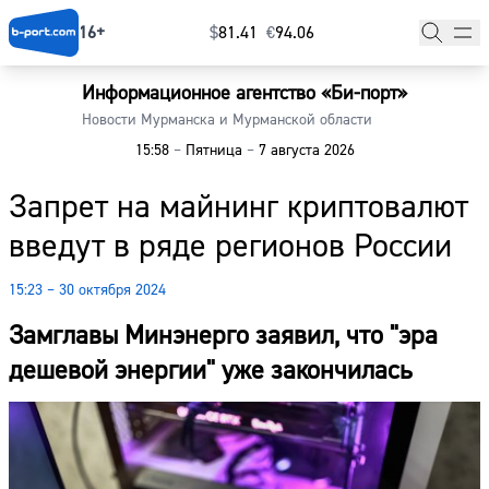
16+
$
⁠81.41
€
⁠94.06
Информационное агентство «Би-порт»
Главная
Новости Мурманска и Мурманской области
15:58
–
Пятница
–
7 августа 2026
Новости
Запрет на майнинг криптовалют
Наши гости
введут в ряде регионов России
Фоторепортажи
15:23 – 30 октября 2024
Погода
Замглавы Минэнерго заявил, что "эра
Курсы валют
дешевой энергии" уже закончилась