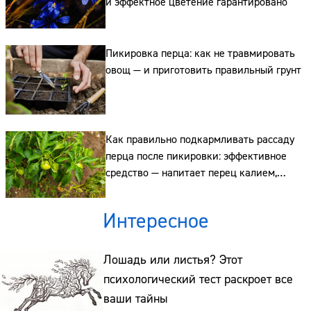
и эффектное цветение гарантировано
Сайт:
Пикировка перца: как не травмировать
Адрес:
овощ — и приготовить правильный грунт
Телефон:
Как правильно подкармливать рассаду
перца после пикировки: эффективное
средство — напитает перец калием,
кальцием и фосфором
Интересное
Лошадь или листья? Этот
психологический тест раскроет все
ваши тайны