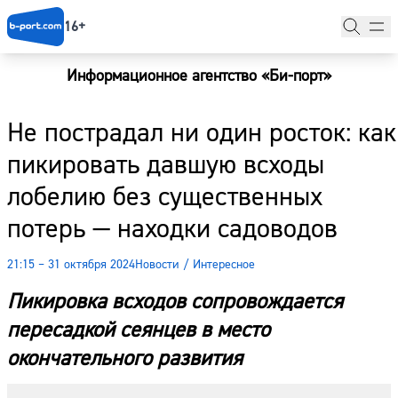
16+
Информационное агентство «Би-порт»
Главная
Не пострадал ни один росток: как
Новости
пикировать давшую всходы
Наши гости
лобелию без существенных
Фоторепортажи
потерь — находки садоводов
Погода
21:15 – 31 октября 2024
Новости
/
Интересное
Курсы валют
Пикировка всходов сопровождается
пересадкой сеянцев в место
окончательного развития