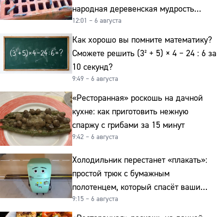
народная деревенская мудрость
12:01 – 6 августа
реально работает
Как хорошо вы помните математику?
Сможете решить (3² + 5) × 4 − 24 : 6 за
10 секунд?
9:49 – 6 августа
«Ресторанная» роскошь на дачной
кухне: как приготовить нежную
спаржу с грибами за 15 минут
9:42 – 6 августа
Холодильник перестанет «плакать»:
простой трюк с бумажным
полотенцем, который спасёт ваши
9:15 – 6 августа
овощи от гнили