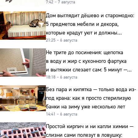
7:42 – 7 августа
Дом выглядит дёшево и старомодно:
5 предметов мебели и декора,
которые крадут уют и должны
21:25 – 6 августа
отправиться на свалку прямо сейчас
Не трите до посинения: щепотка
в воду и жир с кухонного фартука
и вытяжки слезает сам: 5 минут —
18:18 – 6 августа
и сверкает как новая
Без пара и кипятка — только вода из-
под крана: как я просто стерилизую
банки на зиму уже несколько лет
14:41 – 6 августа
Простой кирпич и ни капли химии —
слизни сами полезут в ловушку: