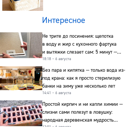
Интересное
Не трите до посинения: щепотка
в воду и жир с кухонного фартука
и вытяжки слезает сам: 5 минут —
18:18 – 6 августа
и сверкает как новая
Без пара и кипятка — только вода из-
под крана: как я просто стерилизую
банки на зиму уже несколько лет
14:41 – 6 августа
Простой кирпич и ни капли химии —
слизни сами полезут в ловушку:
народная деревенская мудрость
12:01 – 6 августа