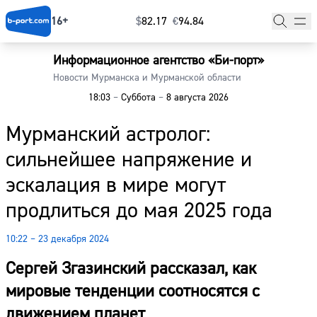
16+
$
⁠82.17
€
⁠94.84
Информационное агентство «Би-порт»
Главная
Новости Мурманска и Мурманской области
18:03
–
Суббота
–
8 августа 2026
Новости
Мурманский астролог:
Наши гости
сильнейшее напряжение и
Фоторепортажи
эскалация в мире могут
Погода
продлиться до мая 2025 года
Курсы валют
10:22 – 23 декабря 2024
Сергей Згазинский рассказал, как
мировые тенденции соотносятся с
движением планет