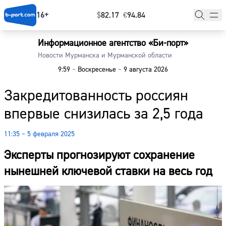
16+
$
⁠82.17
€
⁠94.84
Информационное агентство «Би-порт»
Главная
Новости Мурманска и Мурманской области
9:59
–
Воскресенье
–
9 августа 2026
Новости
Закредитованность россиян
Наши гости
впервые снизилась за 2,5 года
Фоторепортажи
11:35 – 5 февраля 2025
Погода
Эксперты прогнозируют сохранение
Курсы валют
нынешней ключевой ставки на весь год