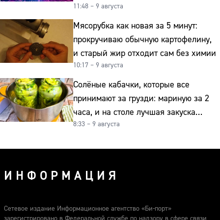
11:48 – 9 августа
Мясорубка как новая за 5 минут:
прокручиваю обычную картофелину,
и старый жир отходит сам без химии
10:17 – 9 августа
Солёные кабачки, которые все
принимают за грузди: мариную за 2
часа, и на столе лучшая закуска
8:33 – 9 августа
к картошке
ИНФОРМАЦИЯ
Сетевое издание Информационное агентство «Би-порт»
зарегистрировано в Федеральной службе по надзору в сфере связи,