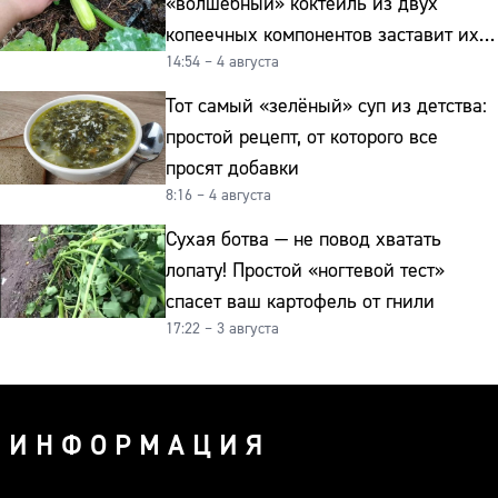
«волшебный» коктейль из двух
копеечных компонентов заставит их
14:54 – 4 августа
плодоносить до самых заморозков
Тот самый «зелёный» суп из детства:
простой рецепт, от которого все
просят добавки
8:16 – 4 августа
Сухая ботва — не повод хватать
лопату! Простой «ногтевой тест»
спасет ваш картофель от гнили
17:22 – 3 августа
ИНФОРМАЦИЯ