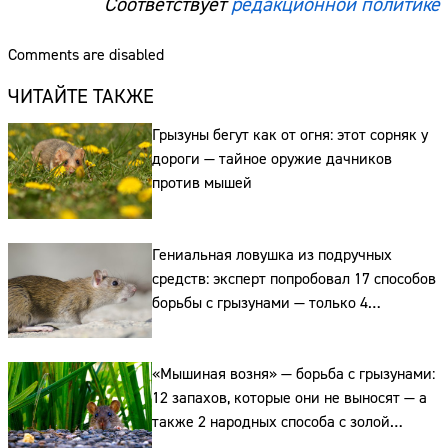
Соответствует
редакционной политике
Comments are disabled
ЧИТАЙТЕ ТАКЖЕ
Грызуны бегут как от огня: этот сорняк у
дороги — тайное оружие дачников
против мышей
Гениальная ловушка из подручных
средств: эксперт попробовал 17 способов
борьбы с грызунами — только 4
сработало
«Мышиная возня» — борьба с грызунами:
12 запахов, которые они не выносят — а
также 2 народных способа с золой
и гипсом