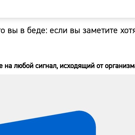
то вы в беде: если вы заметите хот
Главная
Новости
 на любой сигнал, исходящий от организм
Наши гости
Фоторепор
Погода
Курсы валю