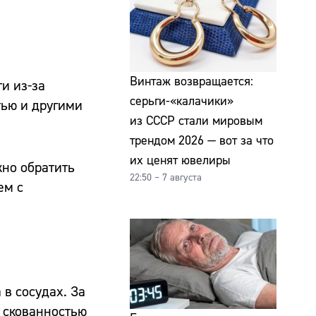
Винтаж возвращается:
и из-за
серьги-«калачики»
тью и другими
из СССР стали мировым
трендом 2026 — вот за что
их ценят ювелиры
жно обратить
22:50 – 7 августа
ем с
в сосудах. За
 скованностью