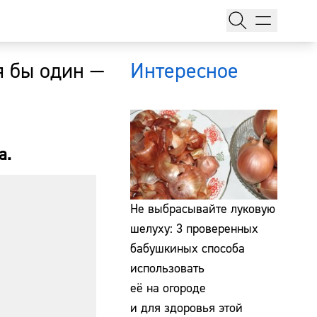
я бы один —
Интересное
а.
тажи
Не выбрасывайте луковую
шелуху: 3 проверенных
бабушкиных способа
т
использовать
её на огороде
и для здоровья этой