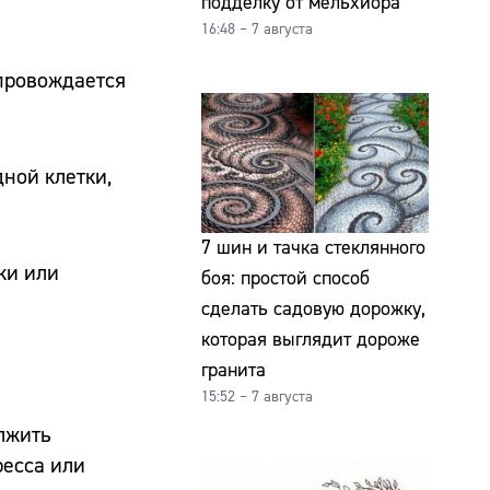
подделку от мельхиора
16:48 – 7 августа
опровождается
ной клетки,
7 шин и тачка стеклянного
ки или
боя: простой способ
сделать садовую дорожку,
которая выглядит дороже
гранита
15:52 – 7 августа
олжить
ресса или