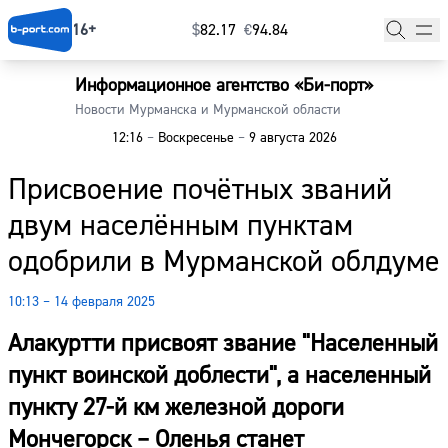
16+
$
⁠82.17
€
⁠94.84
Информационное агентство «Би-порт»
Главная
Новости Мурманска и Мурманской области
12:16
–
Воскресенье
–
9 августа 2026
Новости
Присвоение почётных званий
Наши гости
двум населённым пунктам
Фоторепортажи
одобрили в Мурманской облдуме
Погода
10:13 – 14 февраля 2025
Курсы валют
Алакуртти присвоят звание "Населенный
пункт воинской доблести", а населенный
пункту 27-й км железной дороги
Мончегорск – Оленья станет