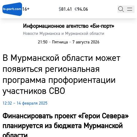
16+
$
⁠81.41
€
⁠94.06
Информационное агентство «Би-порт»
Главная
Новости Мурманска и Мурманской области
21:50
–
Пятница
–
7 августа 2026
Новости
В Мурманской области может
Наши гости
появиться региональная
Фоторепортажи
программа профориентации
Погода
участников СВО
Курсы валют
12:32 – 14 февраля 2025
Финансировать проект «Герои Севера»
планируется из бюджета Мурманской
области