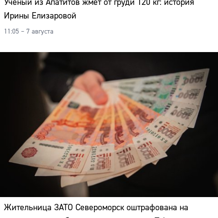
Учёный из Апатитов жмёт от груди 120 кг: история
Ирины Елизаровой
11:05 – 7 августа
Сайт:
Жительница ЗАТО Североморск оштрафована на