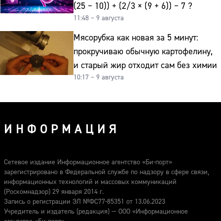
(25 − 10)) + (2/3 × (9 + 6)) − 7 ?
11:48 – 9 августа
Мясорубка как новая за 5 минут:
прокручиваю обычную картофелину,
и старый жир отходит сам без химии
10:17 – 9 августа
ИНФОРМАЦИЯ
Сетевое издание Информационное агентство «Би-порт»
зарегистрировано в Федеральной службе по надзору в сфере связи,
информационных технологий и массовых коммуникаций
(Роскомнадзор) 29 января 2014 г.
Запись о регистрации ЭЛ №ФС77-85351 от 13.06.2023
Учредитель и издатель (редакция) — ООО «Информационное