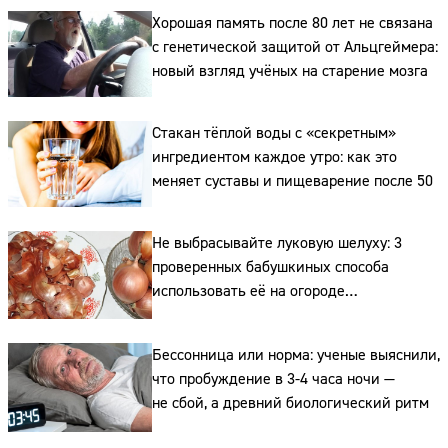
Хорошая память после 80 лет не связана
с генетической защитой от Альцгеймера:
новый взгляд учёных на старение мозга
Стакан тёплой воды с «секретным»
ингредиентом каждое утро: как это
меняет суставы и пищеварение после 50
Не выбрасывайте луковую шелуху: 3
проверенных бабушкиных способа
Сайт:
использовать её на огороде
и для здоровья этой зимой
Адрес:
Бессонница или норма: ученые выяснили,
Телефон:
что пробуждение в 3-4 часа ночи —
не сбой, а древний биологический ритм