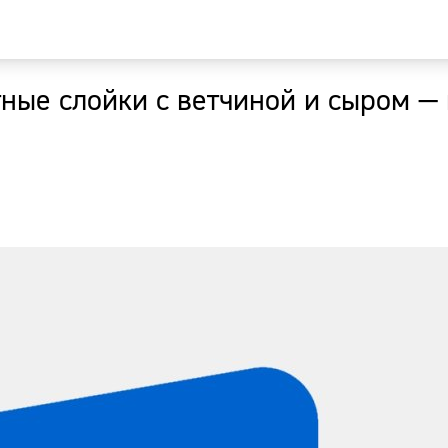
ные слойки с ветчиной и сыром —
Главная
Новости
Наши гости
Фоторепор
Погода
Курсы валю