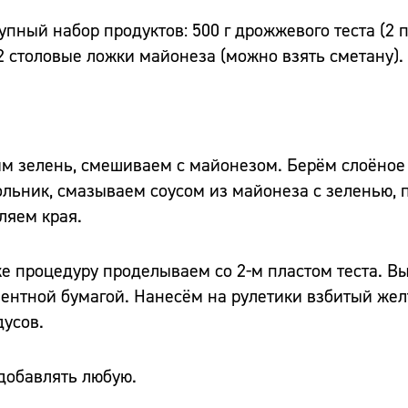
ный набор продуктов: 500 г дрожжевого теста (2 пл
 2 столовые ложки майонеза (можно взять сметану).
им зелень, смешиваем с майонезом. Берём слоёное 
ольник, смазываем соусом из майонеза с зеленью,
ляем края.
же процедуру проделываем со 2-м пластом теста. 
ментной бумагой. Нанесём на рулетики взбитый же
дусов.
 добавлять любую.