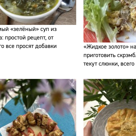
мый «зелёный» суп из
а: простой рецепт, от
го все просят добавки
«Жидкое золото» на
Сайт:
приготовить скрэмбл
Адрес:
текут слюнки, всего
Телефон: