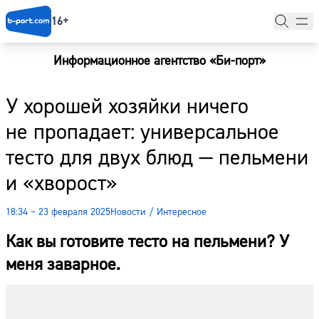
16+
Информационное агентство «Би-порт»
Главная
У хорошей хозяйки ничего
Новости
не пропадает: универсальное
Наши гости
тесто для двух блюд — пельмени
Фоторепортажи
и «хворост»
Погода
18:34 – 23 февраля 2025
Новости
/
Интересное
Курсы валют
Как вы готовите тесто на пельмени? У
меня заварное.