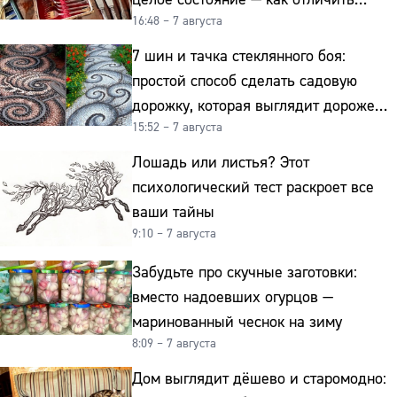
16:48 – 7 августа
подделку от мельхиора
7 шин и тачка стеклянного боя:
простой способ сделать садовую
дорожку, которая выглядит дороже
15:52 – 7 августа
гранита
Лошадь или листья? Этот
психологический тест раскроет все
ваши тайны
9:10 – 7 августа
Забудьте про скучные заготовки:
вместо надоевших огурцов —
маринованный чеснок на зиму
8:09 – 7 августа
Дом выглядит дёшево и старомодно: