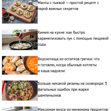
Манты с тыквой — простой рецепт с
парой важных секретов
Химия на кухне: как быстро
карамелизовать лук с помощью пищевой
соды
Вкуснотища из остатков гречки: что
я готовлю, когда обычные котлеты
и каша надоели
Больше никакой резины на сковороде: 5
фатальных ошибок при жарке
шампиньонов
Максимум вкуса из минимума продуктов: