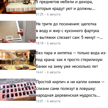
5 предметов мебели и декора,
которые крадут уют и должны
21:25 – 6 августа
отправиться на свалку прямо сейчас
Не трите до посинения: щепотка
в воду и жир с кухонного фартука
и вытяжки слезает сам: 5 минут —
18:18 – 6 августа
и сверкает как новая
Без пара и кипятка — только вода из-
под крана: как я просто стерилизую
банки на зиму уже несколько лет
14:41 – 6 августа
Простой кирпич и ни капли химии —
слизни сами полезут в ловушку:
народная деревенская мудрость
12:01 – 6 августа
реально работает