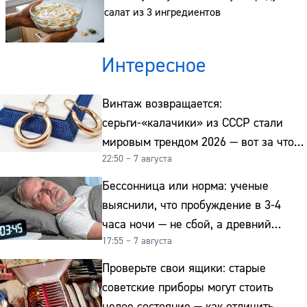
салат из 3 ингредиентов
Интересное
Винтаж возвращается:
серьги-«калачики» из СССР стали
мировым трендом 2026 — вот за что
22:50 – 7 августа
их ценят ювелиры
Бессонница или норма: ученые
выяснили, что пробуждение в 3-4
часа ночи — не сбой, а древний
17:55 – 7 августа
биологический ритм
Проверьте свои ящики: старые
советские приборы могут стоить
целое состояние — как отличить