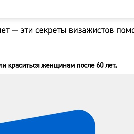
нет — эти секреты визажистов пом
Главная
Новости
ли краситься женщинам после 60 лет.
Наши гости
Фоторепор
Погода
Курсы валю