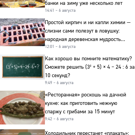
банки на зиму уже несколько лет
14:41 – 6 августа
Простой кирпич и ни капли химии —
слизни сами полезут в ловушку:
народная деревенская мудрость
12:01 – 6 августа
реально работает
Как хорошо вы помните математику?
Сможете решить (3² + 5) × 4 − 24 : 6 за
10 секунд?
9:49 – 6 августа
«Ресторанная» роскошь на дачной
кухне: как приготовить нежную
спаржу с грибами за 15 минут
9:42 – 6 августа
Холодильник перестанет «плакать»: