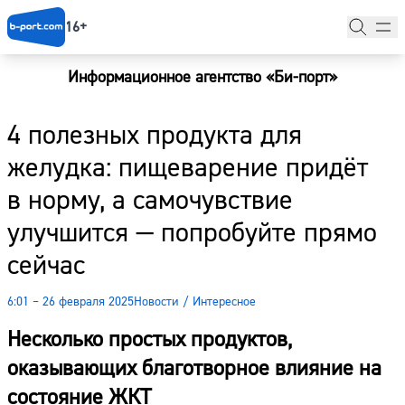
16+
Информационное агентство «Би-порт»
Главная
4 полезных продукта для
Новости
желудка: пищеварение придёт
Наши гости
в норму, а самочувствие
Фоторепортажи
улучшится — попробуйте прямо
Погода
сейчас
Курсы валют
6:01 – 26 февраля 2025
Новости
/
Интересное
Несколько простых продуктов,
оказывающих благотворное влияние на
состояние ЖКТ