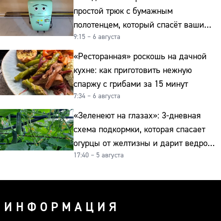
простой трюк с бумажным
полотенцем, который спасёт ваши
9:15 – 6 августа
овощи от гнили
«Ресторанная» роскошь на дачной
кухне: как приготовить нежную
спаржу с грибами за 15 минут
7:34 – 6 августа
«Зеленеют на глазах»: 3-дневная
схема подкормки, которая спасает
огурцы от желтизны и дарит ведро
17:40 – 5 августа
урожая
ИНФОРМАЦИЯ