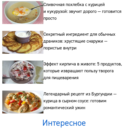
Сливочная похлебка с курицей
и кукурузой: звучит дорого — готовится
просто
Секретный ингредиент для обычных
Сайт:
драников: хрустящие снаружи —
пористые внутри
Адрес:
Телефон:
Эффект кирпича в животе: 5 продуктов,
которые извращают пользу творога
для пищеварения
Легендарный рецепт из Бургундии —
курица в сырном соусе: готовим
романтический ужин
Интересное