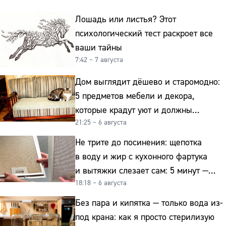
Лошадь или листья? Этот
психологический тест раскроет все
ваши тайны
7:42 – 7 августа
Дом выглядит дёшево и старомодно:
5 предметов мебели и декора,
которые крадут уют и должны
21:25 – 6 августа
отправиться на свалку прямо сейчас
Не трите до посинения: щепотка
в воду и жир с кухонного фартука
и вытяжки слезает сам: 5 минут —
18:18 – 6 августа
и сверкает как новая
Без пара и кипятка — только вода из-
под крана: как я просто стерилизую