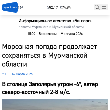
16+
$
⁠82.17
€
⁠94.84
Информационное агентство «Би-порт»
Главная
Новости Мурманска и Мурманской области
15:00
–
Воскресенье
–
9 августа 2026
Новости
Морозная погода продолжает
Наши гости
сохраняться в Мурманской
Фоторепортажи
области
Погода
9:11 – 16 марта 2025
Курсы валют
В столице Заполярья утром -6°, ветер
северо-восточный 2-8 м/с.