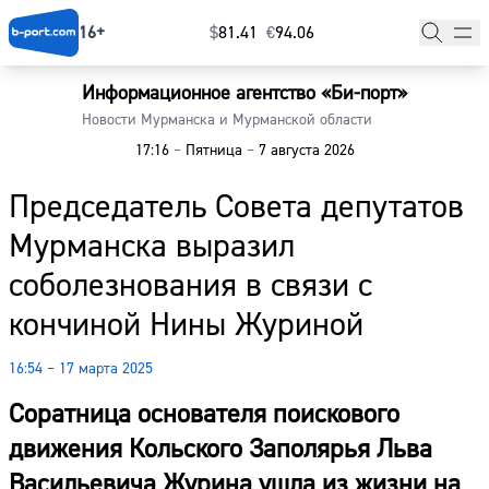
16+
$
⁠81.41
€
⁠94.06
Информационное агентство «Би-порт»
Главная
Новости Мурманска и Мурманской области
17:16
–
Пятница
–
7 августа 2026
Новости
Председатель Совета депутатов
Наши гости
Мурманска выразил
Фоторепортажи
соболезнования в связи с
Погода
кончиной Нины Журиной
Курсы валют
16:54 – 17 марта 2025
Соратница основателя поискового
движения Кольского Заполярья Льва
Васильевича Журина ушла из жизни на