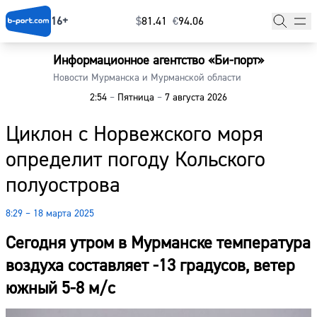
16+
$
⁠81.41
€
⁠94.06
Информационное агентство «Би-порт»
Главная
Новости Мурманска и Мурманской области
2:54
–
Пятница
–
7 августа 2026
Новости
Циклон с Норвежского моря
Наши гости
определит погоду Кольского
Фоторепортажи
полуострова
Погода
8:29 – 18 марта 2025
Курсы валют
Сегодня утром в Мурманске температура
воздуха составляет -13 градусов, ветер
южный 5-8 м/с