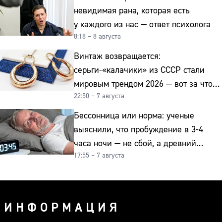
невидимая рана, которая есть
у каждого из нас — ответ психолога
8:18 – 8 августа
Винтаж возвращается:
серьги-«калачики» из СССР стали
мировым трендом 2026 — вот за что
22:50 – 7 августа
их ценят ювелиры
Бессонница или норма: ученые
выяснили, что пробуждение в 3-4
часа ночи — не сбой, а древний
17:55 – 7 августа
биологический ритм
ИНФОРМАЦИЯ