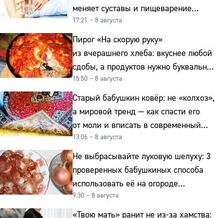
меняет суставы и пищеварение
17:21 – 8 августа
после 50
Пирог «На скорую руку»
из вчерашнего хлеба: вкуснее любой
сдобы, а продуктов нужно буквально
15:50 – 8 августа
копейки
Старый бабушкин ковёр: не «колхоз»,
а мировой тренд — как спасти его
от моли и вписать в современный
13:06 – 8 августа
интерьер
Не выбрасывайте луковую шелуху: 3
проверенных бабушкиных способа
использовать её на огороде
9:30 – 8 августа
и для здоровья этой зимой
«Твою мать» ранит не из-за хамства: