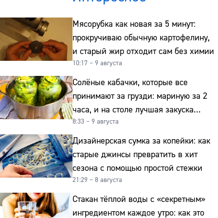
Мясорубка как новая за 5 минут:
прокручиваю обычную картофелину,
и старый жир отходит сам без химии
10:17 – 9 августа
Солёные кабачки, которые все
принимают за грузди: мариную за 2
часа, и на столе лучшая закуска
8:33 – 9 августа
к картошке
Дизайнерская сумка за копейки: как
старые джинсы превратить в хит
сезона с помощью простой стежки
21:29 – 8 августа
Стакан тёплой воды с «секретным»
ингредиентом каждое утро: как это