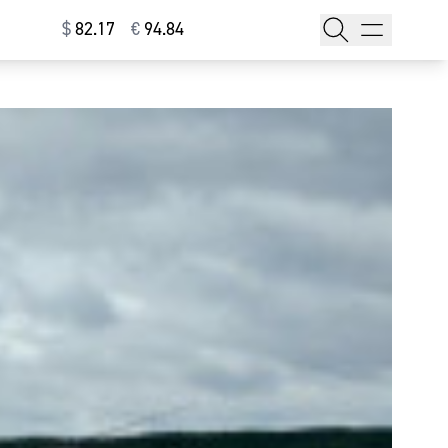
$
⁠82.17
€
⁠94.84
тажи
т