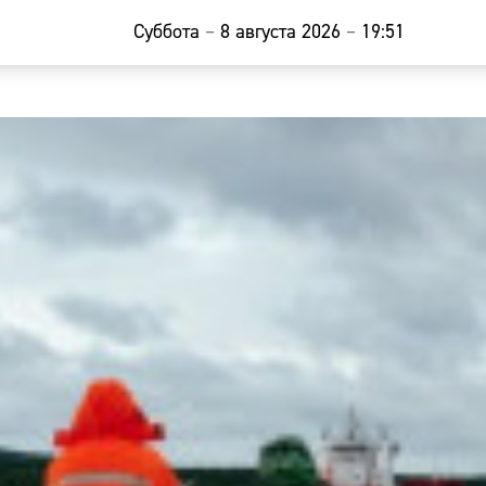
Суббота
–
8 августа 2026
–
19:51
Главная
Новости
Наши гости
Фоторепор
Погода
Курсы валю