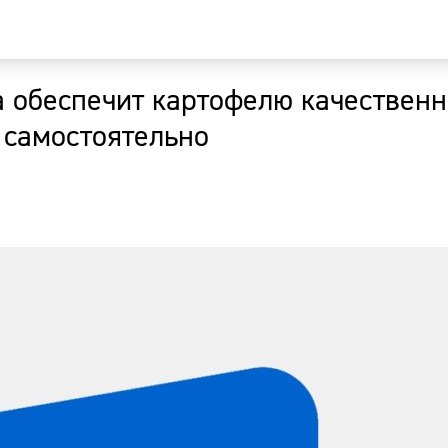
ка обеспечит картофелю качествен
Главная
 самостоятельно
Новости
Наши гости
Фоторепор
Погода
Курсы валю