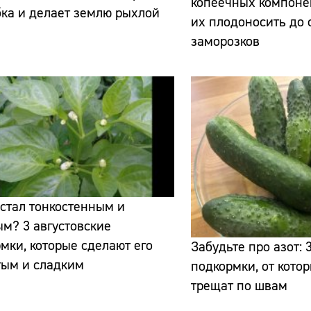
копеечных компоне
бка и делает землю рыхлой
их плодоносить до
заморозков
Сайт:
Адрес:
Телефон:
стал тонкостенным и
м? 3 августовские
мки, которые сделают его
Забудьте про азот: 
тым и сладким
подкормки, от кото
трещат по швам