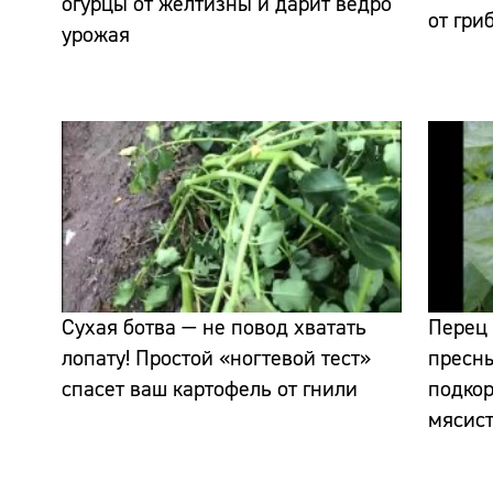
огурцы от желтизны и дарит ведро
от гри
урожая
Сухая ботва — не повод хватать
Перец 
лопату! Простой «ногтевой тест»
пресны
спасет ваш картофель от гнили
подкор
мясис