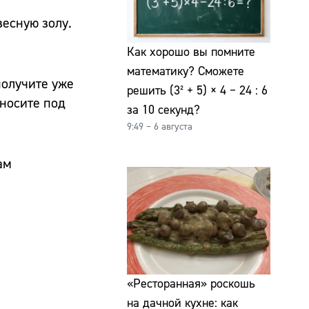
весную золу.
Как хорошо вы помните
математику? Сможете
получите уже
решить (3² + 5) × 4 − 24 : 6
вносите под
за 10 секунд?
9:49 – 6 августа
ам
«Ресторанная» роскошь
на дачной кухне: как