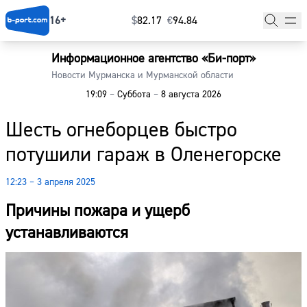
16+
$
⁠82.17
€
⁠94.84
Информационное агентство «Би-порт»
Главная
Новости Мурманска и Мурманской области
19:09
–
Суббота
–
8 августа 2026
Новости
Шесть огнеборцев быстро
Наши гости
потушили гараж в Оленегорске
Фоторепортажи
12:23 – 3 апреля 2025
Погода
Причины пожара и ущерб
Курсы валют
устанавливаются