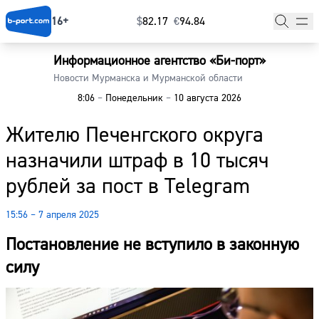
16+
$
⁠82.17
€
⁠94.84
Информационное агентство «Би-порт»
Главная
Новости Мурманска и Мурманской области
8:06
–
Понедельник
–
10 августа 2026
Новости
Жителю Печенгского округа
Наши гости
назначили штраф в 10 тысяч
Фоторепортажи
рублей за пост в Тelegram
Погода
15:56 – 7 апреля 2025
Курсы валют
Постановление не вступило в законную
силу