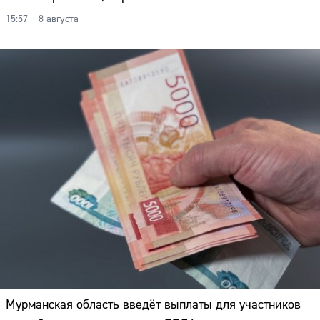
15:57 – 8 августа
Сайт:
Мурманская область введёт выплаты для участников